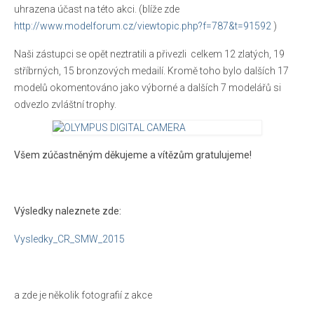
uhrazena účast na této akci. (blíže zde
Pravidla porovnávacích soutěží
http://www.modelforum.cz/viewtopic.php?f=787&t=91592
)
Reportáže
Naši zástupci se opět neztratili a přivezli celkem 12 zlatých, 19
stříbrných, 15 bronzových medailí. Kromě toho bylo dalších 17
O nás
modelů okomentováno jako výborné a dalších 7 modelářů si
Základní informace
odvezlo zvláštní trophy.
Jak se stát členem IPMS CZE
Všem zúčastněným děkujeme a vítězům gratulujeme!
Ke stažení
Zahraniční kluby
Výsledky naleznete zde:
Kontakty
Vysledky_CR_SMW_2015
a zde je několik fotografií z akce