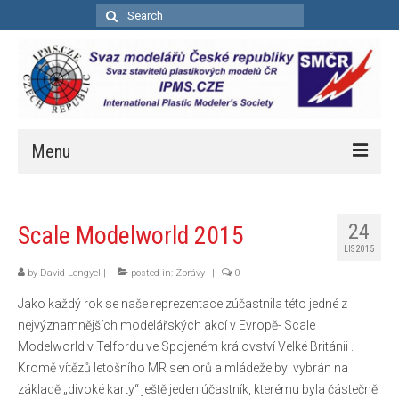
Search
for:
Menu
Úvod
24
Scale Modelworld 2015
Aktuality
LIS 2015
Soutěže
by
David Lengyel
|
posted in:
Zprávy
|
0
Jako každý rok se naše reprezentace zúčastnila této jedné z
Kalendář soutěží
nejvýznamnějších modelářských akcí v Evropě- Scale
Pravidla bodovacích soutěží
Modelworld v Telfordu ve Spojeném království Velké Británii .
Kromě vítězů letošního MR seniorů a mládeže byl vybrán na
Bodovací pravidla – zkrácená
základě „divoké karty“ ještě jeden účastník, kterému byla částečně