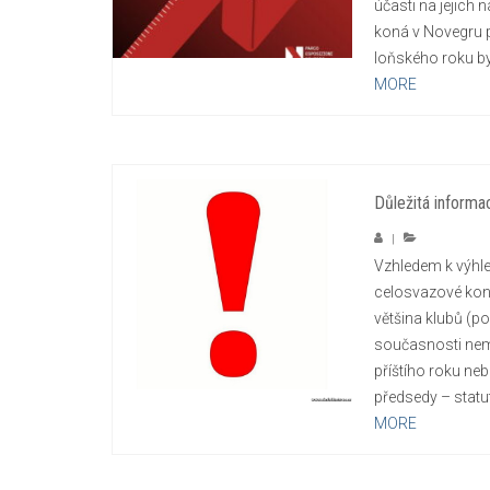
účasti na jejich
koná v Novegru p
loňského roku by
MORE
Důležitá informa
|
Vzhledem k výhle
celosvazové kon
většina klubů (p
současnosti nem
příštího roku neb
předsedy – statut
MORE