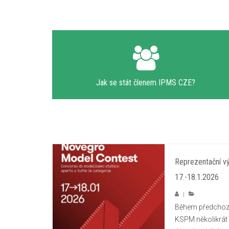
Jak se stát členem IPMS CZE?
Reprezentační v
17.-18.1.2026
|
Během předchozíc
KSPM několikrát o