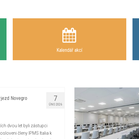
Kalendář akcí
7
ýjezd Novegro
ÚNO 2026
h dvou let byli zástupci
sloveni členy IPMS Italia k