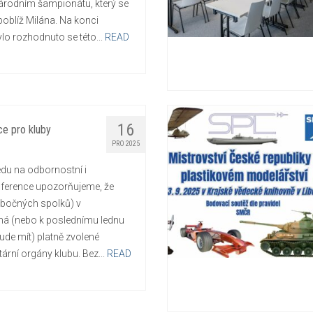
 národním šampionátu, který se
oblíž Milána. Na konci
lo rozhodnuto se této...
READ
16
ce pro kluby
PRO 2025
du na odbornostní i
ference upozorňujeme, že
obočných spolků) v
á (nebo k poslednímu lednu
ude mít) platně zvolené
ární orgány klubu. Bez...
READ