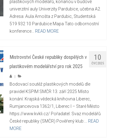
plastikových modelářů, konanou v budově
univerzitní auly Univerzity Pardubice, učebna A2.
Adresa: Aula Arnošta z Pardubic, Studentská
519 932 10 Pardubice Mapa Tato odbornostní
konference...
READ MORE
10
Mistrovství České republiky dospělých v
ČVC 2025
plastikovém modelářství pro rok 2025
|
Bodovací soutěž plastikových modelů dle
pravidel KSPlM SMČR 13. září 2025 Místo
konání: Krajská vědecká knihovna Liberec,
Rumjancevova 1362/1, Liberec I – Staré Město
https://www.kvkli.cz/ Pořadatel: Svaz modelářů
České republiky (SMČR) Pověřený klub:...
READ
MORE