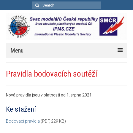
Search
for:
Menu
Úvod
Pravidla bodovacích soutěží
Aktuality
Soutěže
Nová pravidla jsou v platnosti od 1. srpna 2021
Kalendář soutěží
Ke stažení
Pravidla bodovacích soutěží
Bodovací pravidla
(PDF, 229 KB)
Bodovací pravidla – zkrácená