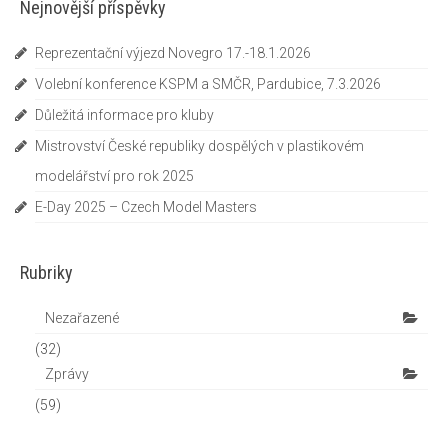
Nejnovější příspěvky
Pravidla porovnávacích soutěží
Reprezentační výjezd Novegro 17.-18.1.2026
Reportáže
Volební konference KSPM a SMČR, Pardubice, 7.3.2026
O nás
Důležitá informace pro kluby
Základní informace
Mistrovství České republiky dospělých v plastikovém
modelářství pro rok 2025
Jak se stát členem IPMS CZE
E-Day 2025 – Czech Model Masters
Ke stažení
Zahraniční kluby
Rubriky
Kontakty
Nezařazené
(32)
Zprávy
(59)