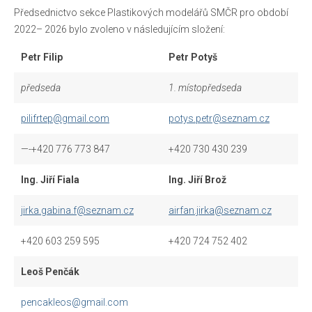
Předsednictvo sekce Plastikových modelářů SMČR pro období
Pravidla porovnávacích soutěží
2022– 2026 bylo zvoleno v následujícím složení:
Reportáže
Petr Filip
Petr Potyš
O nás
předseda
1. místopředseda
Základní informace
pilifrtep@gmail.com
potys.petr@seznam.cz
Jak se stát členem IPMS CZE
—-+420 776 773 847
+420 730 430 239
Ke stažení
Ing. Jiří Fiala
Ing. Jiří Brož
Zahraniční kluby
jirka.gabina.f@seznam.cz
airfan.jirka@seznam.cz
Kontakty
+420 603 259 595
+420 724 752 402
Leoš Penčák
pencakleos@gmail.com