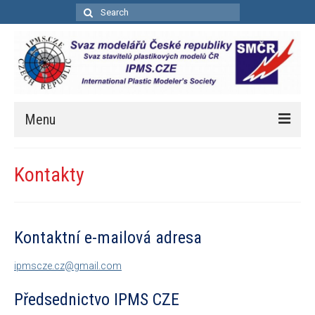
Search
for:
Menu
Úvod
Kontakty
Aktuality
Soutěže
Kontaktní e-mailová adresa
Kalendář soutěží
ipmscze.cz@gmail.com
Pravidla bodovacích soutěží
Předsednictvo IPMS CZE
Bodovací pravidla – zkrácená