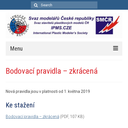
Search
for:
Menu
Úvod
Bodovací pravidla – zkrácená
Aktuality
Soutěže
Nová pravidla jsou v platnosti od 1. května 2019
Kalendář soutěží
Ke stažení
Pravidla bodovacích soutěží
Bodovací pravidla – zkrácená
(PDF, 107 KB)
Bodovací pravidla – zkrácená