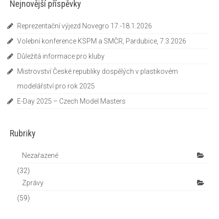
Nejnovější příspěvky
Pravidla porovnávacích soutěží
Reprezentační výjezd Novegro 17.-18.1.2026
Reportáže
Volební konference KSPM a SMČR, Pardubice, 7.3.2026
O nás
Důležitá informace pro kluby
Základní informace
Mistrovství České republiky dospělých v plastikovém
modelářství pro rok 2025
Jak se stát členem IPMS CZE
E-Day 2025 – Czech Model Masters
Ke stažení
Zahraniční kluby
Rubriky
Kontakty
Nezařazené
(32)
Zprávy
(59)