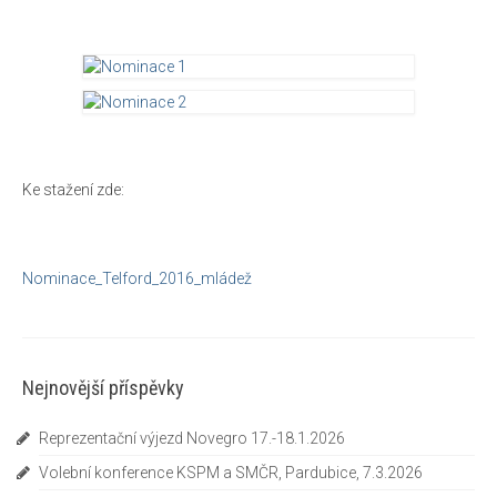
Pravidla porovnávacích soutěží
Reportáže
O nás
Základní informace
Ke stažení zde:
Jak se stát členem IPMS CZE
Ke stažení
Nominace_Telford_2016_mládež
Zahraniční kluby
Kontakty
Nejnovější příspěvky
Reprezentační výjezd Novegro 17.-18.1.2026
Volební konference KSPM a SMČR, Pardubice, 7.3.2026