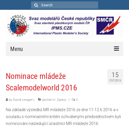
Search
for:
Menu
Úvod
15
Nominace mládeže
Aktuality
ČVC 2016
Scalemodelworld 2016
Soutěže
Kalendář soutěží
by
David Lengyel
|
posted in:
Zprávy
|
0
Na základě výsledků MR mládeže 2016 ze dne 11-12.6.2016 a v
Pravidla bodovacích soutěží
souladu s nominačními kritérii schválenými předsednictvem byli
Bodovací pravidla – zkrácená
nominováni následující účastnící MR mládeže 2016: