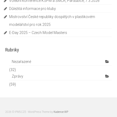
Volební konference KSPM a SMČR, Pardubice, 7.3.2026
Důležitá informace pro kluby
Mistrovství České republiky dospělých v plastikovém
modelářství pro rok 2025
E-Day 2025 – Czech Model Masters
Rubriky
Nezařazené
(32)
Zprávy
(59)
2026 © IPMS.CZE - WordPress Theme by
Kadence WP