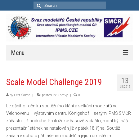
Search
for:
Menu
Úvod
13
Scale Model Challenge 2019
Aktuality
LIS 2019
Soutěže
by
Petr Šámal
|
posted in:
Zprávy
|
0
Letošního ročníku soutěžního klání a setkání modelářů ve
Kalendář soutěží
Veldhovenu – výstavním centru Königshof – se tým IPMS SMČR
Pravidla bodovacích soutěží
zúčastnil již podruhé. Protože se časově zadařilo, mohl být náš
prezentační stánek nainstalován již v pátek 18. října. Soutěž
Bodovací pravidla – zkrácená
začala v sobotu přihlášením modelů a jejich umístěním