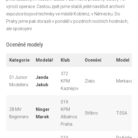
výročí operace. Cestou zpět jsme stačili ještě navštívit archivní
expozice bojové techniky ve městě Koblenz, v Německu. Do
Prahy jsme pak dorazili v pondělí v pozdních nočních hodinách,
ale spokojení.
Oceněné modely
Kategorie
Modelář
Klub
Ocenění
Model
372
01 Junior
Janda
KPM
Zlato
Merkava III
Modellers
Jakub
Kaznějov
019
28 MV
Ninger
KPM
Stříbro
T-55A
Beginners
Marek
Albatros
Praha
019
Pz.Kpfw.V