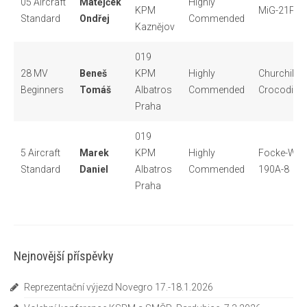
05 Aircraft
Matějček
Highly
KPM
MiG-21PF
Standard
Ondřej
Commended
Kaznějov
019
28 MV
Beneš
KPM
Highly
Churchill
Beginners
Tomáš
Albatros
Commended
Crocodille
Praha
019
5 Aircraft
Marek
KPM
Highly
Focke-Wul
Standard
Daniel
Albatros
Commended
190A-8
Praha
Nejnovější příspěvky
Reprezentační výjezd Novegro 17.-18.1.2026