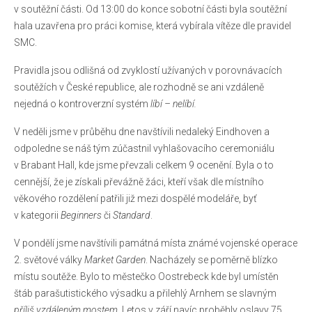
v soutěžní části. Od 13:00 do konce sobotní části byla soutěžní
Pravidla porovnávacích soutěží
hala uzavřena pro práci komise, která vybírala vítěze dle pravidel
SMC.
Reportáže
Pravidla jsou odlišná od zvyklostí užívaných v porovnávacích
O nás
soutěžích v České republice, ale rozhodně se ani vzdáleně
Základní informace
nejedná o kontroverzní systém
líbí – nelíbí.
Jak se stát členem IPMS CZE
V neděli jsme v průběhu dne navštívili nedaleký Eindhoven a
odpoledne se náš tým zúčastnil vyhlašovacího ceremoniálu
Ke stažení
v Brabant Hall, kde jsme převzali celkem 9 ocenění. Byla o to
cennější, že je získali převážně žáci, kteří však dle místního
Zahraniční kluby
věkového rozdělení patřili již mezi dospělé modeláře, byť
Kontakty
v kategorii
Beginners
či
Standard
.
V pondělí jsme navštívili památná místa známé vojenské operace
2. světové války
Market Garden
. Nacházely se poměrně blízko
místu soutěže. Bylo to městečko Oostrebeck kde byl umístěn
štáb parašutistického výsadku a přilehlý Arnhem se slavným
příliš vzdáleným mostem
. Letos v září navíc proběhly oslavy 75.