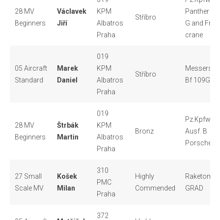
28 MV
Václavek
KPM
Panther Au
Stříbro
Beginners
Jiří
Albatros
G and Fries
Praha
crane
019
05 Aircraft
Marek
KPM
Messersch
Stříbro
Standard
Daniel
Albatros
Bf 109G-10
Praha
019
Pz.Kpfw.VI
28 MV
Štrbák
KPM
Bronz
Ausf. B
Beginners
Martin
Albatros
Porsche Tu
Praha
310
27 Small
Košek
Highly
Raketomet
PMC
Scale MV
Milan
Commended
GRAD
Praha
372