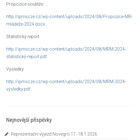
Propozice soutěže
Pravidla porovnávacích soutěží
http://ipmscze.cz/wp-content/uploads/2024/08/Propozice-MR-
Reportáže
mládeže-2024.docx
O nás
Statistický report
Základní informace
http://ipmscze.cz/wp-content/uploads/2024/08/MRM-2024-
statistický-report.pdf
Jak se stát členem IPMS CZE
Výsledky
Ke stažení
http://ipmscze.cz/wp-content/uploads/2024/08/MRM-2024-
Zahraniční kluby
výsledky.pdf
Kontakty
Nejnovější příspěvky
Reprezentační výjezd Novegro 17.-18.1.2026