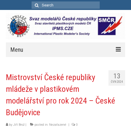
Search
for:
Menu
Úvod
13
Mistrovství České republiky
Aktuality
ČVN 2024
mládeže v plastikovém
Soutěže
modelářství pro rok 2024 – České
Kalendář soutěží
Budějovice
Pravidla bodovacích soutěží
by
Jiří Brož
Bodovací pravidla – zkrácená
|
posted in:
Nezařazené
|
0