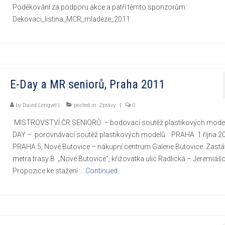
Poděkování za podporu akce a patří těmto sponzorům:
Dekovaci_listina_MCR_mladeze_2011
E-Day a MR seniorů, Praha 2011
by
David Lengyel
|
posted in:
Zprávy
|
0
MISTROVSTVÍ ČR SENIORŮ – bodovací soutěž plastikových mode
DAY – porovnávací soutěž plastikových modelů PRAHA 1.října 
PRAHA 5, Nové Butovice – nákupní centrum Galerie Butovice. Zast
metra trasy B „Nové Butovice“, křižovatka ulic Radlická – Jeremiá
Propozice ke stažení …
Continued