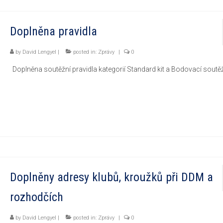
Doplněna pravidla
by
David Lengyel
|
posted in:
Zprávy
|
0
Doplněna soutěžní pravidla kategorií Standard kit a Bodovací soutě
Doplněny adresy klubů, kroužků při DDM a
rozhodčích
by
David Lengyel
|
posted in:
Zprávy
|
0