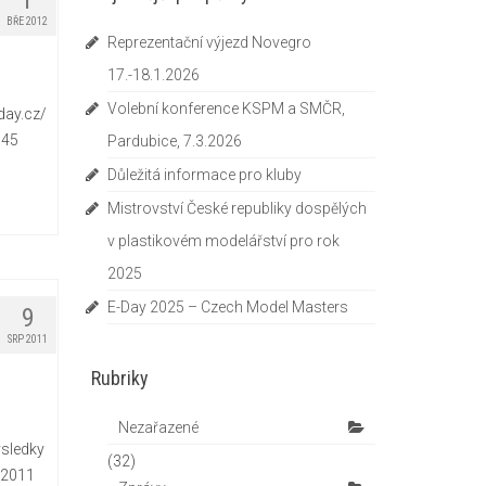
1
BŘE 2012
Reprezentační výjezd Novegro
17.-18.1.2026
Volební konference KSPM a SMČR,
day.cz/
=645
Pardubice, 7.3.2026
Důležitá informace pro kluby
Mistrovství České republiky dospělých
v plastikovém modelářství pro rok
2025
E-Day 2025 – Czech Model Masters
9
SRP 2011
Rubriky
Nezařazené
sledky
(32)
_2011