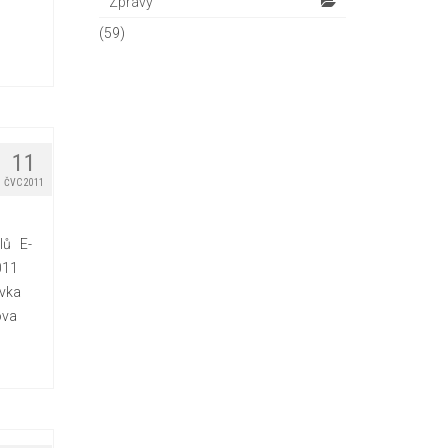
Zprávy
(59)
11
ČVC 2011
lů E-
2011
ávka
šova