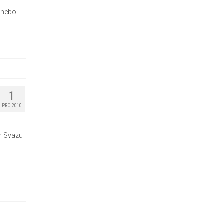
, nebo
1
PRO 2010
em Svazu