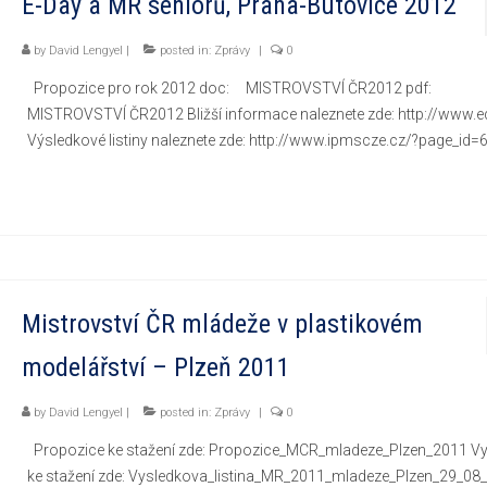
E-Day a MR seniorů, Praha-Butovice 2012
by
David Lengyel
|
posted in:
Zprávy
|
0
Propozice pro rok 2012 doc: MISTROVSTVÍ ČR2012 pdf:
MISTROVSTVÍ ČR2012 Bližší informace naleznete zde: http://www.e
Výsledkové listiny naleznete zde: http://www.ipmscze.cz/?page_id
Mistrovství ČR mládeže v plastikovém
modelářství – Plzeň 2011
by
David Lengyel
|
posted in:
Zprávy
|
0
Propozice ke stažení zde: Propozice_MCR_mladeze_Plzen_2011 Vy
ke stažení zde: Vysledkova_listina_MR_2011_mladeze_Plzen_29_08