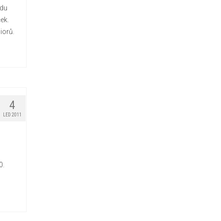
adu
ek.
iorů.
4
LED 2011
0.