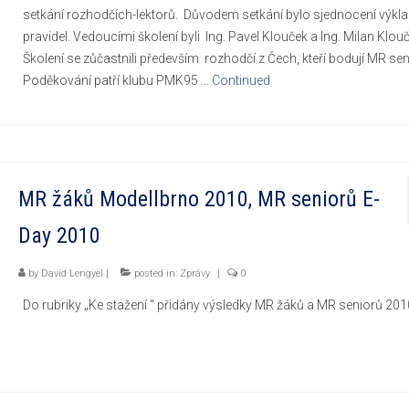
setkání rozhodčích-lektorů. Důvodem setkání bylo sjednocení výkl
pravidel. Vedoucími školení byli Ing. Pavel Klouček a Ing. Milan Klouč
Školení se zůčastnili především rozhodčí z Čech, kteří bodují MR sen
Poděkování patří klubu PMK95 …
Continued
MR žáků Modellbrno 2010, MR seniorů E-
Day 2010
by
David Lengyel
|
posted in:
Zprávy
|
0
Do rubriky „Ke stažení “ přidány výsledky MR žáků a MR seniorů 201