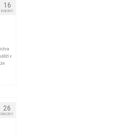
16
DUB 2011
ictva
utěží v
 že
26
ÚNO 2011