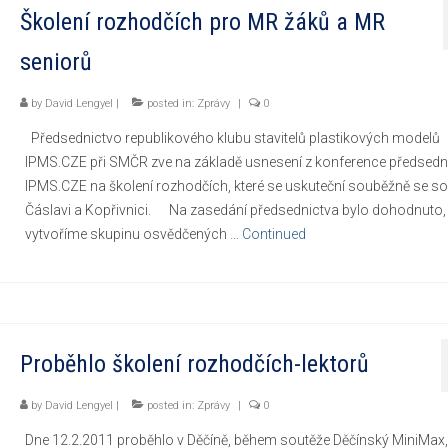
Školení rozhodčích pro MR žáků a MR
seniorů
by
David Lengyel
|
posted in:
Zprávy
|
0
Předsednictvo republikového klubu stavitelů plastikových modelů
IPMS.CZE při SMČR zve na základě usnesení z konference předsedn
IPMS.CZE na školení rozhodčích, které se uskuteční souběžně se so
Čáslavi a Kopřivnici. Na zasedání předsednictva bylo dohodnuto,
vytvoříme skupinu osvědčených …
Continued
Proběhlo školení rozhodčích-lektorů
by
David Lengyel
|
posted in:
Zprávy
|
0
Dne 12.2.2011 proběhlo v Děčíně, během soutěže Děčínský MiniMax,