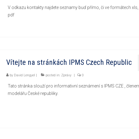
V odkazu kontakty najdete seznamy buď přímo, či ve formátech xls
pdf
Vítejte na stránkách IPMS Czech Republic
by
David Lengyel
|
posted in:
Zprávy
|
0
Tato stránka slouží pro informativní seznámení s IPMS CZE , člen
modelářu České republiky.