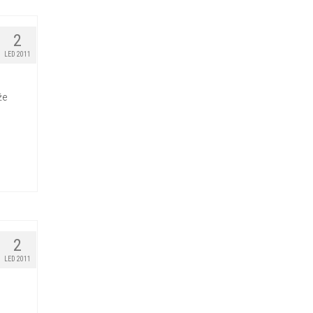
2
LED 2011
že
2
LED 2011