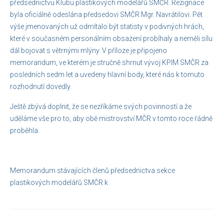
předsednictvu Klubu plastikových modelářů SMČR. Rezignace
Pravidla porovnávacích soutěží
byla oficiálně odeslána předsedovi SMČR Mgr. Navrátilovi. Pět
výše jmenovaných už odmítalo být statisty v podivných hrách,
Reportáže
které v současném personálním obsazení probíhaly a neměli sílu
dál bojovat s větrnými mlýny. V příloze je připojeno
O nás
memorandum, ve kterém je stručně shrnut vývoj KPlM SMČR za
Základní informace
posledních sedm let a uvedeny hlavní body, které nás k tomuto
rozhodnutí dovedly.
Jak se stát členem IPMS CZE
Ještě zbývá doplnit, že se nezříkáme svých povinností a že
Ke stažení
uděláme vše pro to, aby obě mistrovství MČR v tomto roce řádně
proběhla.
Zahraniční kluby
Kontakty
Memorandum stávajících členů předsednictva sekce
plastikových modelářů SMČR k