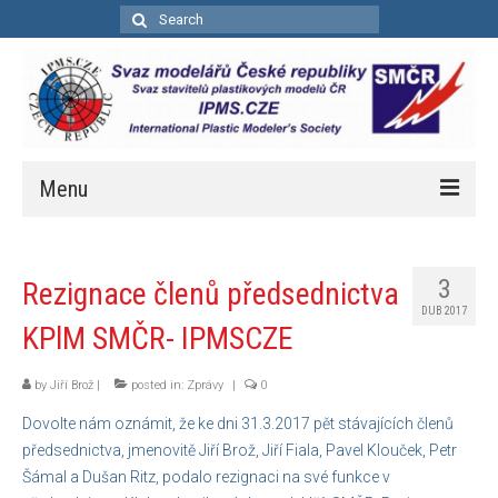
Search
for:
Menu
Úvod
3
Rezignace členů předsednictva
Aktuality
DUB 2017
KPlM SMČR- IPMSCZE
Soutěže
Kalendář soutěží
by
Jiří Brož
|
posted in:
Zprávy
|
0
Dovolte nám oznámit, že ke dni 31.3.2017 pět stávajících členů
Pravidla bodovacích soutěží
předsednictva, jmenovitě Jiří Brož, Jiří Fiala, Pavel Klouček, Petr
Bodovací pravidla – zkrácená
Šámal a Dušan Ritz, podalo rezignaci na své funkce v