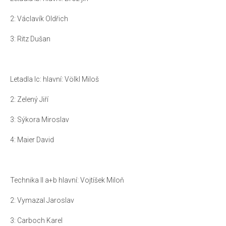
2: Václavík Oldřich
3: Ritz Dušan
Letadla Ic: hlavní: Völkl Miloš
2: Zelený Jiří
3: Sýkora Miroslav
4: Maier David
Technika II a+b hlavní: Vojtíšek Miloň
2: Vymazal Jaroslav
3: Carboch Karel