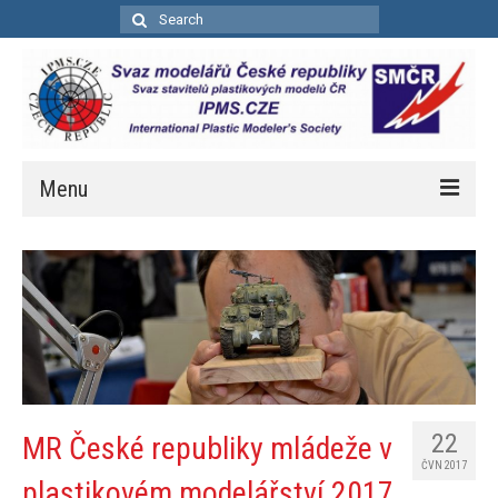
Search
for:
Menu
Úvod
Aktuality
Soutěže
Kalendář soutěží
Pravidla bodovacích soutěží
22
MR České republiky mládeže v
ČVN 2017
Bodovací pravidla – zkrácená
plastikovém modelářství 2017