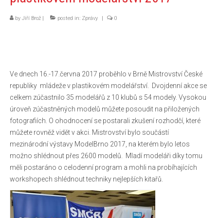
Pravidla porovnávacích soutěží
by
Jiří Brož
|
posted in:
Zprávy
|
0
Reportáže
O nás
Základní informace
Ve dnech 16.-17.června 2017 proběhlo v Brně Mistrovství České
republiky mládeže v plastikovém modelářství. Dvojdenní akce se
Jak se stát členem IPMS CZE
celkem zúčastnilo 35 modelářů z 10 klubů s 54 modely. Vysokou
úroveň zúčastněných modelů můžete posoudit na přiložených
Ke stažení
fotografiích. O ohodnocení se postarali zkušení rozhodčí, které
Zahraniční kluby
můžete rovněž vidět v akci. Mistrovství bylo součástí
mezinárodní výstavy ModelBrno 2017, na kterém bylo letos
Kontakty
možno shlédnout přes 2600 modelů. Mladí modeláři díky tomu
měli postaráno o celodenní program a mohli na probíhajících
workshopech shlédnout techniky nejlepších kitařů.