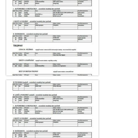
Pravidla porovnávacích soutěží
Reportáže
O nás
Základní informace
Jak se stát členem IPMS CZE
Ke stažení
Zahraniční kluby
Kontakty