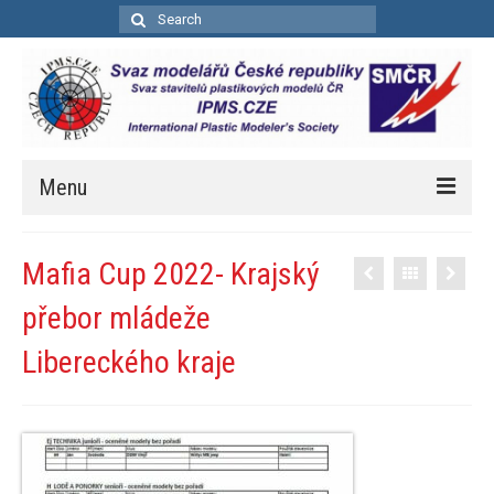
Search
for:
Menu
Úvod
Mafia Cup 2022- Krajský
Aktuality
přebor mládeže
Soutěže
Libereckého kraje
Kalendář soutěží
Pravidla bodovacích soutěží
Bodovací pravidla – zkrácená