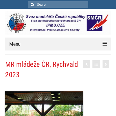
Search
for:
Menu
Úvod
MR mládeže ČR, Rychvald
Aktuality
2023
Soutěže
Kalendář soutěží
Pravidla bodovacích soutěží
Bodovací pravidla – zkrácená