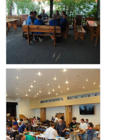
Pravidla porovnávacích soutěží
Reportáže
O nás
Základní informace
Jak se stát členem IPMS CZE
Ke stažení
Zahraniční kluby
Kontakty