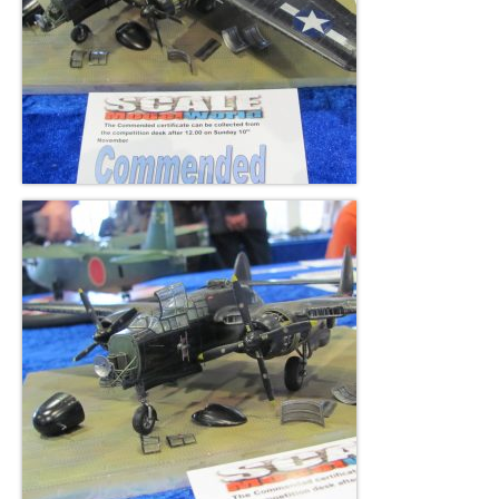
Pravidla porovnávacích soutěží
Reportáže
O nás
Základní informace
Jak se stát členem IPMS CZE
Ke stažení
Zahraniční kluby
Kontakty