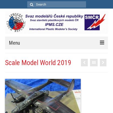
Search
for:
Menu
Úvod
Scale Model World 2019
Aktuality
Soutěže
Kalendář soutěží
Pravidla bodovacích soutěží
Bodovací pravidla – zkrácená