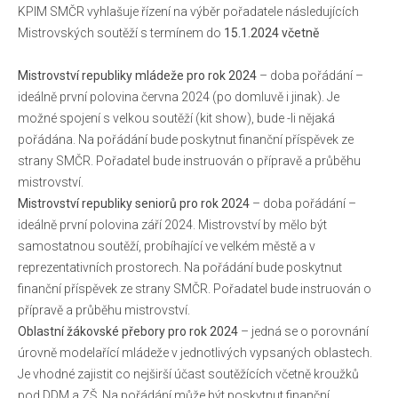
KPlM SMČR vyhlašuje řízení na výběr pořadatele následujících
Pravidla porovnávacích soutěží
Mistrovských soutěží s termínem do
15.1.2024 včetně
Reportáže
Mistrovství republiky mládeže pro rok 2024
– doba pořádání –
O nás
ideálně první polovina června 2024 (po domluvě i jinak). Je
možné spojení s velkou soutěží (kit show), bude -li nějaká
Základní informace
pořádána. Na pořádání bude poskytnut finanční příspěvek ze
strany SMČR. Pořadatel bude instruován o přípravě a průběhu
Jak se stát členem IPMS CZE
mistrovství.
Ke stažení
Mistrovství republiky seniorů pro rok 2024
– doba pořádání –
ideálně první polovina září 2024. Mistrovství by mělo být
Zahraniční kluby
samostatnou soutěží, probíhající ve velkém městě a v
reprezentativních prostorech. Na pořádání bude poskytnut
Kontakty
finanční příspěvek ze strany SMČR. Pořadatel bude instruován o
přípravě a průběhu mistrovství.
Oblastní žákovské přebory pro rok 2024
– jedná se o porovnání
úrovně modelařící mládeže v jednotlivých vypsaných oblastech.
Je vhodné zajistit co nejširší účast soutěžících včetně kroužků
pod DDM a ZŠ. Na pořádání může být poskytnut finanční