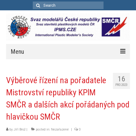
Search
for:
Menu
Úvod
16
Výběrové řízení na pořadatele
Aktuality
PRO 2023
Mistrovství republiky KPlM
Soutěže
SMČR a dalších akcí pořádaných pod
Kalendář soutěží
hlavičkou SMČR
Pravidla bodovacích soutěží
by
Jiří Brož
Bodovací pravidla – zkrácená
|
posted in:
Nezařazené
|
0