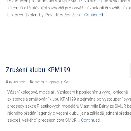
rozhodčích pro bodovací soutěže SMČR. Na školení se sešlo sedm
zájemců a tři stávající rozhodčí pro osvěžení znalostí či rozšíření kat
Lektorem školení byl Pavel Klouček, člen …
Continued
Zrušení klubu KPM199
by
Jiří Brož
|
posted in:
Zprávy
|
2
Vážení kolegové, modeláři, Vzhledem k poslednímu vývoji ohledně
existence a směřování klubu KPM199 a zejména po vystoupení býv
předsedy sekce Plastikových modelářů Vlastimila Bárty ze SMČR b
řádného předání agendy o vedení klubu, je na základě jednání předs
sekce i „velkého“ předsednictva SMČR …
Continued