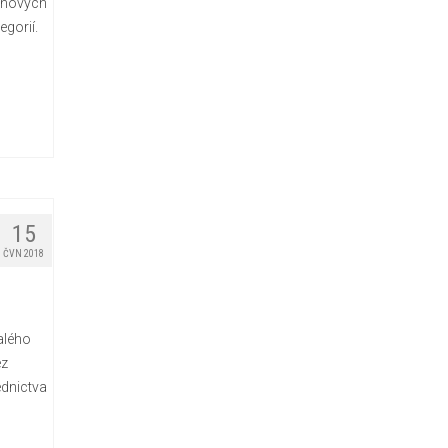
 nových
egorií.
15
ČVN 2018
alého
ez
ednictva