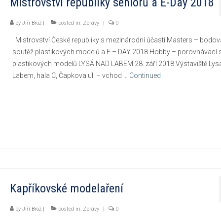
Mistrovství republiky seniorů a E-Day 2018
by
Jiří Brož
|
posted in:
Zprávy
|
0
Mistrovství České republiky s mezinárodní účastí Masters – bodov
soutěž plastikových modelů a E – DAY 2018 Hobby – porovnávací 
plastikových modelů LYSÁ NAD LABEM 28. září 2018 Výstaviště Lys
Labem, hala C, Čapkova ul. – vchod …
Continued
Kapříkovské modelaření
by
Jiří Brož
|
posted in:
Zprávy
|
0