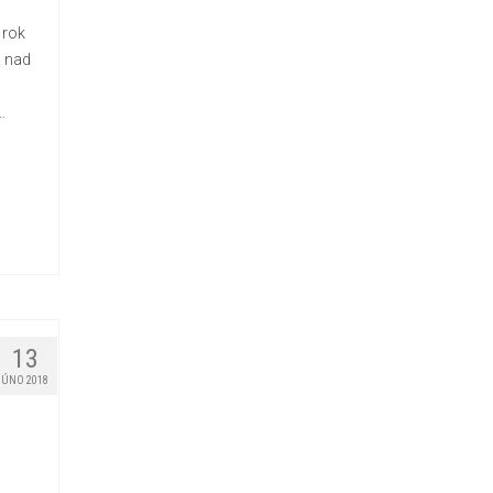
 rok
á nad
…
13
ÚNO 2018