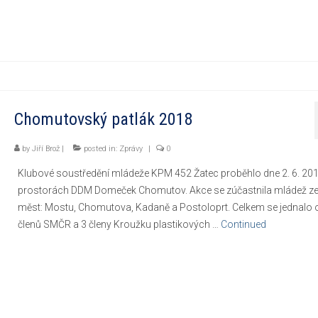
Chomutovský patlák 2018
by
Jiří Brož
|
posted in:
Zprávy
|
0
Klubové soustředění mládeže KPM 452 Žatec proběhlo dne 2. 6. 201
prostorách DDM Domeček Chomutov. Akce se zúčastnila mládež ze 
měst: Mostu, Chomutova, Kadaně a Postoloprt. Celkem se jednalo 
členů SMČR a 3 členy Kroužku plastikových …
Continued