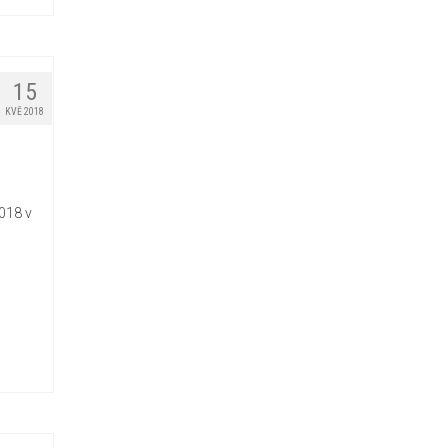
15
KVĚ 2018
018 v