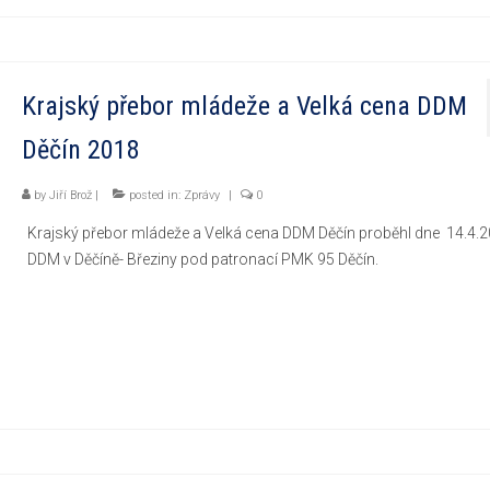
Krajský přebor mládeže a Velká cena DDM
Děčín 2018
by
Jiří Brož
|
posted in:
Zprávy
|
0
Krajský přebor mládeže a Velká cena DDM Děčín proběhl dne 14.4.2
DDM v Děčíně- Březiny pod patronací PMK 95 Děčín.