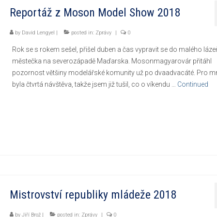
Reportáž z Moson Model Show 2018
by
David Lengyel
|
posted in:
Zprávy
|
0
Rok se s rokem sešel, přišel duben a čas vypravit se do malého láz
městečka na severozápadě Maďarska. Mosonmagyarovár přitáhl
pozornost většiny modelářské komunity už po dvaadvacáté. Pro m
byla čtvrtá návštěva, takže jsem již tušil, co o víkendu …
Continued
Mistrovství republiky mládeže 2018
by
Jiří Brož
|
posted in:
Zprávy
|
0