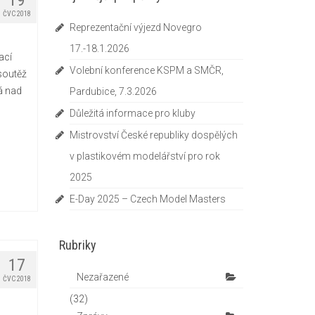
19
ČVC 2018
Reprezentační výjezd Novegro
17.-18.1.2026
ací
Volební konference KSPM a SMČR,
soutěž
á nad
Pardubice, 7.3.2026
Důležitá informace pro kluby
Mistrovství České republiky dospělých
v plastikovém modelářství pro rok
2025
E-Day 2025 – Czech Model Masters
Rubriky
17
Nezařazené
ČVC 2018
(32)