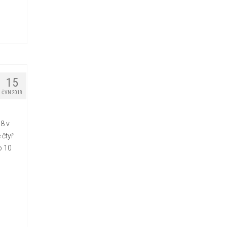
15
ČVN 2018
8 v
čtyř
o 10