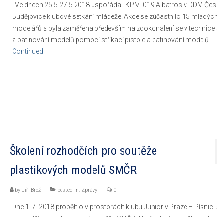
Ve dnech 25.5-27.5.2018 uspořádal KPM 019 Albatros v DDM Čes
Budějovice klubové setkání mládeže. Akce se zúčastnilo 15 mladýc
modelářů a byla zaměřena především na zdokonalení se v technice s
a patinování modelů pomocí stříkací pistole a patinování modelů …
Continued
Školení rozhodčích pro soutěže
plastikových modelů SMČR
by
Jiří Brož
|
posted in:
Zprávy
|
0
Dne 1. 7. 2018 proběhlo v prostorách klubu Junior v Praze – Písnici 