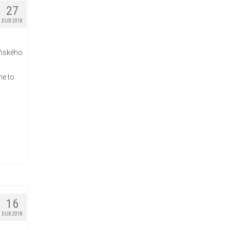
27
DUB 2018
eňského
ne to
16
DUB 2018