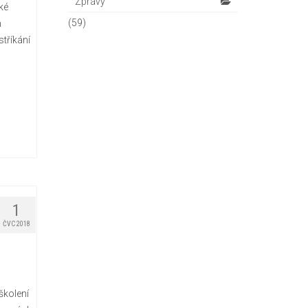
Zprávy
ké
(59)
h
tříkání
1
ČVC 2018
školení